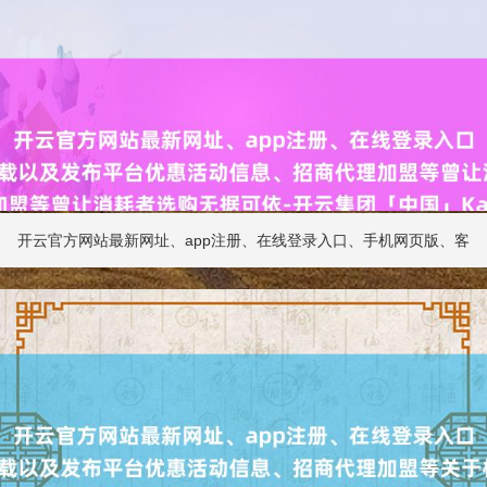
开云官方网站最新网址、app注册、在线登录入口、手机网页版、客
户端下载以及发布平台优惠活动信息、招商代理加盟等曾让消耗者选
购无据可依-开云集团「中国」Kaiyun·官方网站