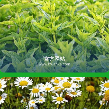
官方网站
www.hwanke.com