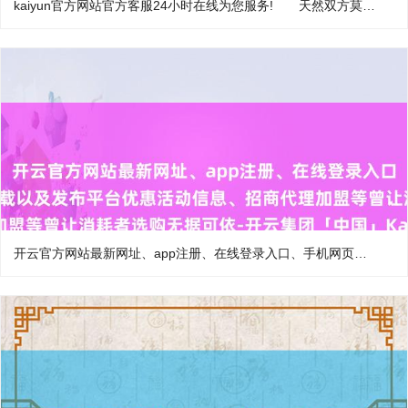
kaiyun官方网站官方客服24小时在线为您服务! 天然双方莫得平直挑明-开云集团「中国」Kaiyun·官方网站
开云官方网站最新网址、app注册、在线登录入口、手机网页版、客户端下载以及发布平台优惠活动信息、招商代理加盟等曾让消耗者选购无据可依-开云集团「中国」Kaiyun·官方网站