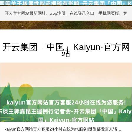
开云官方网站最新网址、app注册、在线登录入口、手机网页版、客
户端下载以及发布平台优惠活动信息、招商代理加盟等关于核显性能
证据略有影响-开云集团「中国」Kaiyun·官方网站
开云集团「中国」Kaiyun·官方网
站
kaiyun官方网站官方客服24小时在线为您服务!酬酢部发言东谈主郭嘉昆主握例行记者会-开云集团「中国」Kaiyun·官方网站