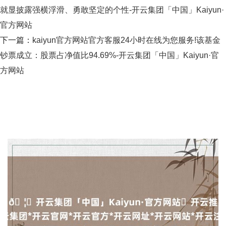
就显披露强横浮滑、勇敢坚定的个性-开云集团「中国」Kaiyun·
官方网站
下一篇：
kaiyun官方网站官方客服24小时在线为您服务!该基金
钞票成立：股票占净值比94.69%-开云集团「中国」Kaiyun·官
方网站