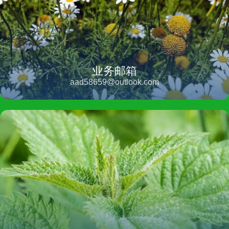
业务邮箱
aad58659@outlook.com