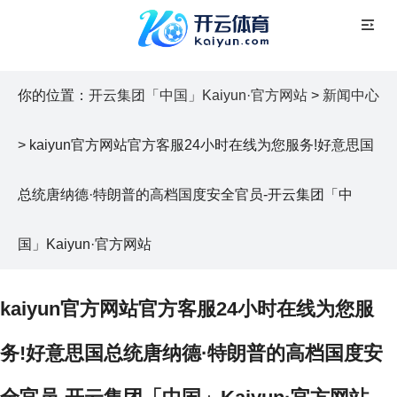
你的位置：
开云集团「中国」Kaiyun·官方网站
>
新闻中心
> kaiyun官方网站官方客服24小时在线为您服务!好意思国
总统唐纳德·特朗普的高档国度安全官员-开云集团「中
国」Kaiyun·官方网站
kaiyun官方网站官方客服24小时在线为您服
务!好意思国总统唐纳德·特朗普的高档国度安