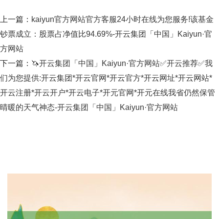
上一篇：
kaiyun官方网站官方客服24小时在线为您服务!该基金
钞票成立：股票占净值比94.69%-开云集团「中国」Kaiyun·官
方网站
下一篇：
🦄开云集团「中国」Kaiyun·官方网站✅开云推荐✅我
们为您提供:开云集团*开云官网*开云官方*开云网址*开云网站*
开云注册*开云开户*开云电子*开元官网*开元在线我省仍然保管
晴暖的天气神态-开云集团「中国」Kaiyun·官方网站