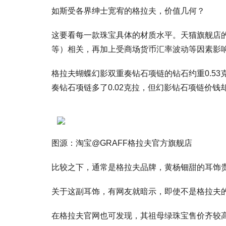
如斯受各界绅士宽宥的格拉夫，价值几何？
这要看每一款珠宝具体的材质水平。天猫旗舰店
等）相关，再加上受商场货币汇率波动等因素影
格拉夫蝴蝶幻影双重奏钻石项链的钻石约重0.53
奏钻石项链多了0.02克拉，但幻影钻石项链价钱
图源：淘宝@GRAFF格拉夫官方旗舰店
比较之下，通常是格拉夫品牌，黄杨钿甜的耳饰
关于这副耳饰，有网友就暗示，即使不是格拉夫
在格拉夫官网也可发现，其祖母绿珠宝售价齐较