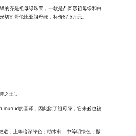
款表明价钱的齐是祖母绿珠宝，一款是凸圆形祖母绿和白
形切割哥伦比亚祖母绿，标价87.5万元。
持之王”。
murrud的音译，因此除了祖母绿，它未必也被
把避，上等暗深绿色；助木剌，中等明绿色；撒