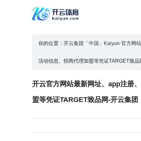
你的位置：
开云集团「中国」Kaiyun·官方网
活动信息、招商代理加盟等凭证TARGET致品网
开云官方网站最新网址、app注册
盟等凭证TARGET致品网-开云集团「