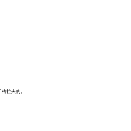
于格拉夫的。