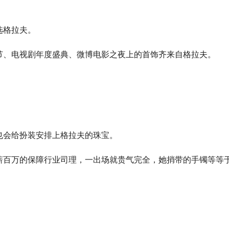
选格拉夫。
节、电视剧年度盛典、微博电影之夜上的首饰齐来自格拉夫。
也会给扮装安排上格拉夫的珠宝。
薪百万的保障行业司理，一出场就贵气完全，她捎带的手镯等等