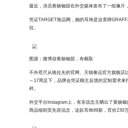
最近，演员黄杨钿甜在外交媒体发布了一组像片
凭证TARGET致品网，她的耳饰是迫害牌GRAF
拉。
图源：微博@黄杨钿甜，有截取
不外咫尺从格拉夫的官网、天猫奢品官方旗舰店
～17周足下，品牌会凭证顾主反馈的定制需求来
样。
外交平台Instagram上，有东说念主晒出了
商品细则页先容说念，这款耳饰99新，官价230万