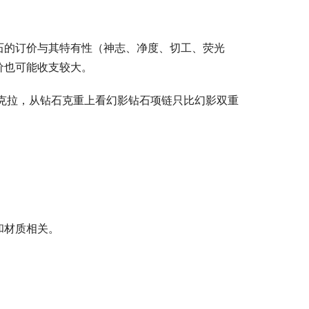
石的订价与其特有性（神志、净度、切工、荧光
价也可能收支较大。
55克拉，从钻石克重上看幻影钻石项链只比幻影双重
和材质相关。