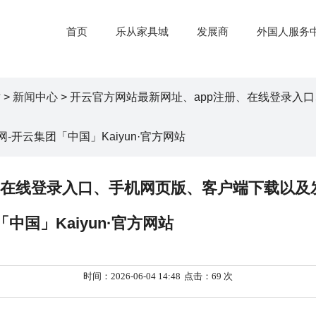
首页
乐从家具城
发展商
外国人服务
站
>
新闻中心
> 开云官方网站最新网址、app注册、在线登录入
-开云集团「中国」Kaiyun·官方网站
、在线登录入口、手机网页版、客户端下载以
中国」Kaiyun·官方网站
时间：2026-06-04 14:48
点击：69 次