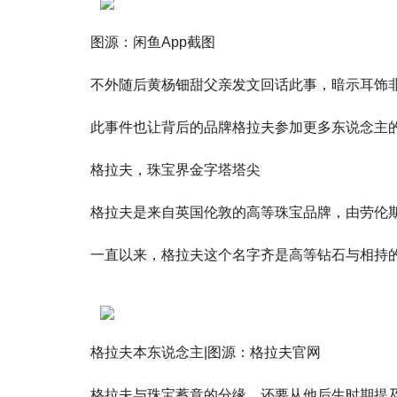
图源：闲鱼App截图
不外随后黄杨钿甜父亲发文回话此事，暗示耳饰
此事件也让背后的品牌格拉夫参加更多东说念主
格拉夫，珠宝界金字塔塔尖
格拉夫是来自英国伦敦的高等珠宝品牌，由劳伦斯·格拉夫OBE(O
一直以来，格拉夫这个名字齐是高等钻石与相持
格拉夫本东说念主|图源：格拉夫官网
格拉夫与珠宝蓄意的分缘，还要从他后生时期提