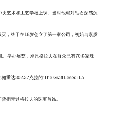
中央艺术和工艺学校上课。当时他就对钻石深感沉
灭，终于在18岁创立了第一家公司，初始与素质
机、举办展览，咫尺格拉夫在群众已有70多家珠
克拉的“The Graff Lesedi La
齐曾捎带过格拉夫的珠宝首饰。