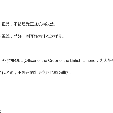
非正品，不错经受正规机构决然。
的视线，酷好一副耳饰为什么这样贵。
fficer of the Order of the British Empir
的代名词，不外它的出身之路也颇为曲折。
及。