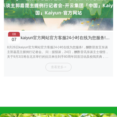
08
kaiyun官方网站官方客服24小时在线为您服务!酬酢部发言东谈主郭嘉昆主握例行记者会-开云集团「中国」Kaiyun·官方网站
07
8月26日kaiyun官方网站官方客服24小时在线为您服务!，酬酢部发言东谈
主郭嘉昆主握例行记者会。 问：据报谈，24日，酬酢音讯东谈主士领悟，
关于9月3日将在北京举行的抗日来往到手80周年回首活动及校阅庆典，日
本政府已通过酬酢渠谈命令欧洲及亚洲列国不要过问。日本通过驻外大使
馆等向列国称，这次中国的活动过度聚焦历史、反日色调油腻，命令列国
查看更多->
严慎探求。中方对此有何指摘？ 答：中方提神到上述音讯，已向日方建议
严肃交涉，条款日方澄澈。 中国政府无垠回首中国东谈主民抗日来往暨寰
宇反法西斯来往到手80周年