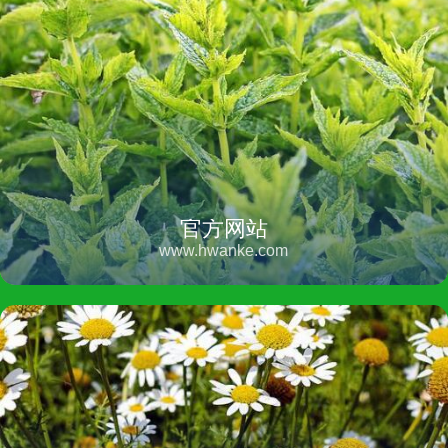
官方网站
www.hwanke.com