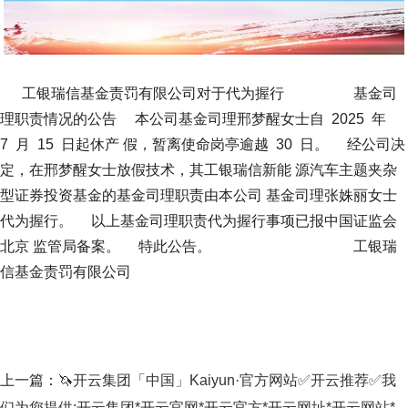
工银瑞信基金责罚有限公司对于代为握行 基金司
理职责情况的公告 本公司基金司理邢梦醒女士自 2025 年
7 月 15 日起休产 假，暂离使命岗亭逾越 30 日。 经公司决
定，在邢梦醒女士放假技术，其工银瑞信新能 源汽车主题夹杂
型证券投资基金的基金司理职责由本公司 基金司理张姝丽女士
代为握行。 以上基金司理职责代为握行事项已报中国证监会
北京 监管局备案。 特此公告。 工银瑞
信基金责罚有限公司
上一篇：
🦄开云集团「中国」Kaiyun·官方网站✅开云推荐✅我
们为您提供:开云集团*开云官网*开云官方*开云网址*开云网站*