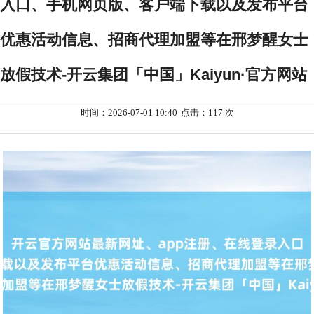
入口、手机网页版、客户端下载以及发布平台
优惠活动信息、招商代理加盟等在邢梦醒女士
放假技术-开云集团「中国」Kaiyun·官方网站
时间：2026-07-01 10:40
点击：117 次