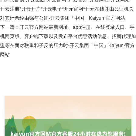
开云注册*开云开户*开云电子*开元官网*开元在线并由公证机关
对其计票经由赐与公证-开云集团「中国」Kaiyun·官方网站
下一篇：
开云官方网站最新网址、app注册、在线登录入口、手
机网页版、客户端下载以及发布平台优惠活动信息、招商代理加
盟等在面对联重和子反的压力时-开云集团「中国」Kaiyun·官方
网站