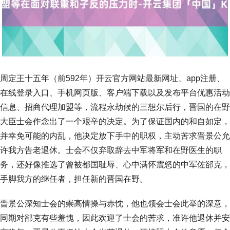
周定王十五年（前592年）开云官方网站最新网址、app注册、
在线登录入口、手机网页版、客户端下载以及发布平台优惠活动
信息、招商代理加盟等，流程永劫候的三想尔后行，晋国的在野
大臣士会作念出了一个艰辛的决定。为了保证国内的和自如定，
并幸免可能的内乱，他决定放下手中的职权，主动苦求晋景公允
许我方告老退休。士会不仅弃取辞去中军将军和在野医生的职
务，还好像推选了曾被都国耻辱、心中满怀震怒的中军佐郤克，
手脚我方的继任者，担任新的晋国在野。
晋景公深知士会的崇高情操与赤忱，他也领会士会此举的深意，
同期对郤克有些羞愧，因此欢迎了士会的苦求，准许他退休并安