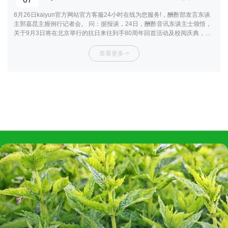
8月26日kaiyun官方网站官方客服24小时在线为您服务!，酬酢部发言东谈
主郭嘉昆主握例行记者会。 问：据报谈，24日，酬酢音讯东谈主士领悟，
关于9月3日将在北京举行的抗日来往到手80周年回首活动及校阅庆典，日
本政府已通过酬酢渠谈命令欧洲及亚洲列国不要过问。日本通过驻外大使
馆等向列国称，这次中国的活动过度聚焦历史、反日色调油腻，命令列国
查看更多->
严慎探求。中方对此有何指摘？ 答：中方提神到上述音讯，已向日方建议
严肃交涉，条款日方澄澈。 中国政府无垠回首中国东谈主民抗日来往暨寰
宇反法西斯来往到手80周年