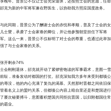
享晚年。晋景公不仅让士会光荣退休，还按照士会的意愿，任命
郤克为新的中军将军兼在野医生，以协助我方照应国度政务。
与此同期，晋景公为了酬谢士会的赤忱和孝顺，普及了士会的女
儿士燮，承袭了士会家眷的卿位，并让他参预朝堂担任下军将
军。这么一来，晋景公不仅标明了对士会的尊重，也通过此举加
强了与士会家眷的关系。
张开剩余74%
士会刚刚退休，郤克就开动了紧锣密饱读的军事霸术，意图一雪
前耻，准备发动对都国的打仗。郤克深知我方多年来受到都顷公
的辱没，他的内心充满了复仇的渴慕。天然那时晋都之间依旧保
管着名义上的盟约关系，但都顷公内容上暗自里还是和楚国进行
了屡次秘要搏斗，意图蓄积楚国共同拒抗晋国，以归附都国往常
的霸业。