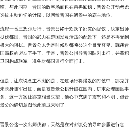
唠。与此同期，晋国的政事场面也在冉冉回稳，晋景公开动考虑
选拔主动迫切的计谋，以闲散晋国在诸侯中的霸主地位。
流程一番三想尔后行，晋景公终于欢跃了郤克的提议，决定出师
挞伐都国。晋国的武力在楚国发灵活荡的配景下，还是不再受到
极大的阻扰。晋景公以为是时候对都顷公这个目无尊卑、觊觎晋
国霸权的盟友下手了。于是，晋景公指导晋国队列出征，并蓄积
卫国构成联军，准备对都国进行全面打击。
但是，让东说念主不测的是，在这场行将爆发的打仗中，郤克并
未亲身随军出征，而是被晋景公挑升留在国内，讲求处理国度事
务。这一方案让郤克相当失望，他心中充满了震怒和不明，但晋
景公的确切意图他此前卫未明了。
晋景公这一次出师伐都，天然是在对都顷公的寻衅步履进行惩