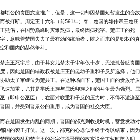
都顷公的贪图愈发推广，但是，这一切却因楚国短暂发生的变故
而被打断。周定王十六年（前591年）春，楚国的雄伟帝王楚庄
王熊侣，在国势巅峰时灾难熬病，最终因病死字。楚庄王的死
字，意味着楚国失去了最有劲的统治者，随之而来的是职权的真
空和国内的赫然争斗。
楚庄王死字后，由于其女儿楚太子审年仅十岁，无法孤苦贬责国
度，因此楚国的辅政权被楚庄王的昆幼子重和子反所选择，他们
协助太子审继位为楚共王。在这种场面下，楚国里面的贵族矛盾
飞速加重，尤其是芈氏王族与屈氏卿族之间的斗争最为强烈。屈
巫（即申公巫臣），在面对联重和子反的压力时，不得不遁迹至
晋国，并受到晋景公的重用，成为晋国的社交大臣。
而在楚国发生内乱的同期，晋国的郤克则收拢时机，蓄意发动对
都国的袭击打仗。这一次，郤克的心愿似乎终于得以结束，因为
楚国的内乱和楚庄王的死字使得晋国的敌东说念主暂时堕入叨