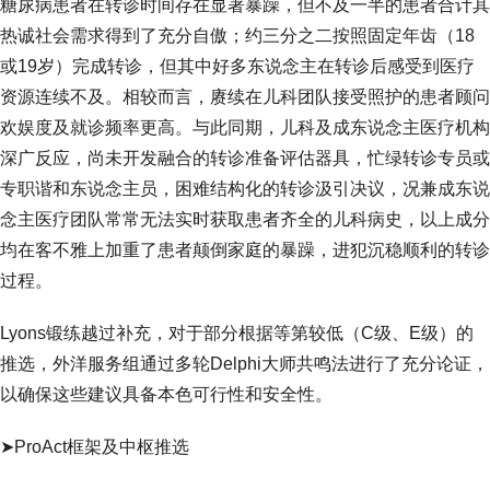
糖尿病患者在转诊时间存在显著暴躁，但不及一半的患者合计其
热诚社会需求得到了充分自傲；约三分之二按照固定年齿（18
或19岁）完成转诊，但其中好多东说念主在转诊后感受到医疗
资源连续不及。相较而言，赓续在儿科团队接受照护的患者顾问
欢娱度及就诊频率更高。与此同期，儿科及成东说念主医疗机构
深广反应，尚未开发融合的转诊准备评估器具，忙绿转诊专员或
专职谐和东说念主员，困难结构化的转诊汲引决议，况兼成东说
念主医疗团队常常无法实时获取患者齐全的儿科病史，以上成分
均在客不雅上加重了患者颠倒家庭的暴躁，进犯沉稳顺利的转诊
过程。
Lyons锻练越过补充，对于部分根据等第较低（C级、E级）的
推选，外洋服务组通过多轮Delphi大师共鸣法进行了充分论证，
以确保这些建议具备本色可行性和安全性。
➤ProAct框架及中枢推选