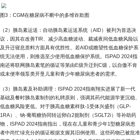
图3：CGM在糖尿病不断中的多维诈欺图
（2）胰岛素运送：自动胰岛素运送系统（AID）被列为首选决
议，因其在改善TIR、减少高血糖波动、裁减夜间低血糖风险以
及升迁寝息质料方面具有优胜性。若AID或瞻望性低血糖保护系
统无法使用，则推选至少使用低血糖保护系统。ISPAD 2024指
南还将联网胰岛素笔的循证等第由E级升迁到C级，以自傲不肯
或未便率领泵类开垦儿童和青少年糖尿病患者的需求。
（3）胰岛素及补助调理：ISPAD 2024指南翔实进展了新一代
基础及餐时胰岛素制剂的礼聘原则，强调其药代能源学更沉稳、
低血糖风险更低。对于胰高血糖素样肽-1受体兴盛剂（GLP-
1RA）、钠-葡萄糖协同转运卵白2扼制剂（SGLT2i）等补助药
物，ISPAD 2024指南指出，现在在儿童和青少年1型糖尿病患
者中尚忙绿充分的循证根据支握其旧例使用。这些药物已被批准