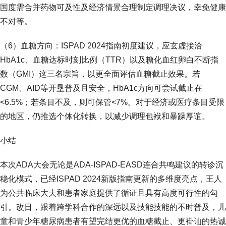
国度需合并药物可及性及经济情景合理制定调理决议，幸免健康
不对等。
（6）血糖方向：ISPAD 2024指南初度建议，应玄虚接洽
HbA1c、血糖达标时刻比例（TTR）以及糖化血红卵白不断指
数（GMI）这三名宗旨，以更全面评估血糖截止效果。若
CGM、AID等开垦普及且安全，HbA1c方向可尝试截止在
<6.5%；若条目不及，则可保管<7%。对于经济或医疗条目受限
的地区，仍推选个体化转换，以减少调理包袱和暴躁厚谊。
小结
本次ADA大会无论是ADA-ISPAD-EASD连合共鸣建议的转诊沉
稳化模式，已经ISPAD 2024新版指南更新的多维度亮点，王人
为公共临床大夫和患者家庭提供了循证且具有高度可行性的勾
引。改日，跟着跨学科合作的深远以及技能技能的不时普及，儿
童和青少年糖尿病患者有望完结更优的血糖截止、更褂讪的热诚