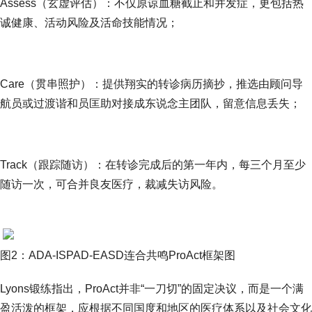
Assess（玄虚评估）：不仅原谅血糖截止和并发症，更包括热
诚健康、活动风险及活命技能情况；
Care（贯串照护）：提供翔实的转诊病历摘抄，推选由顾问导
航员或过渡谐和员匡助对接成东说念主团队，留意信息丢失；
Track（跟踪随访）：在转诊完成后的第一年内，每三个月至少
随访一次，可合并良友医疗，裁减失访风险。
图2：ADA-ISPAD-EASD连合共鸣ProAct框架图
Lyons锻练指出，ProAct并非“一刀切”的固定决议，而是一个满
盈活泼的框架，应根据不同国度和地区的医疗体系以及社会文化