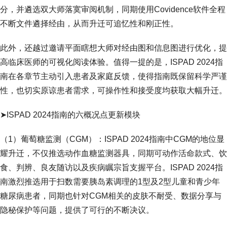
分，并遴选双大师落寞审阅机制，同期使用Covidence软件全程
不断文件遴择经由，从而升迁可追忆性和刚正性。
此外，还越过邀请平面瞎想大师对经由图和信息图进行优化，提
高临床医师的可视化阅读体验。值得一提的是，ISPAD 2024指
南在各章节主动引入患者及家庭反馈，使得指南既保留科学严谨
性，也切实原谅患者需求，可操作性和接受度均获取大幅升迁。
➤ISPAD 2024指南的六概况点更新模块
（1）葡萄糖监测（CGM）：ISPAD 2024指南中CGM的地位显
耀升迁，不仅推选动作血糖监测器具，同期可动作活命款式、饮
食、判辨、良友随访以及疾病瞩宗旨支握平台。ISPAD 2024指
南激烈推选用于扫数需要胰岛素调理的1型及2型儿童和青少年
糖尿病患者，同期也针对CGM相关的皮肤不耐受、数据分享与
隐秘保护等问题，提供了可行的不断决议。