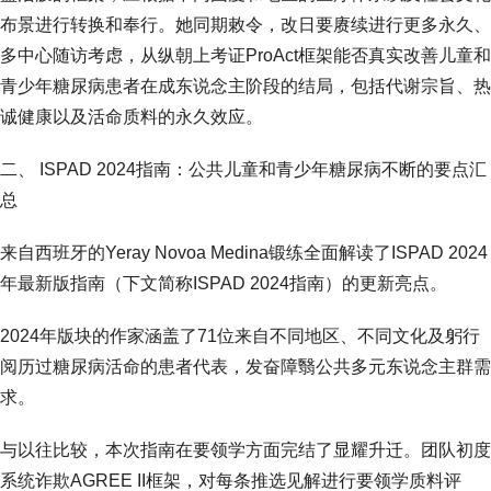
布景进行转换和奉行。她同期敕令，改日要赓续进行更多永久、
多中心随访考虑，从纵朝上考证ProAct框架能否真实改善儿童和
青少年糖尿病患者在成东说念主阶段的结局，包括代谢宗旨、热
诚健康以及活命质料的永久效应。
二、 ISPAD 2024指南：公共儿童和青少年糖尿病不断的要点汇
总
来自西班牙的Yeray Novoa Medina锻练全面解读了ISPAD 2024
年最新版指南（下文简称ISPAD 2024指南）的更新亮点。
2024年版块的作家涵盖了71位来自不同地区、不同文化及躬行
阅历过糖尿病活命的患者代表，发奋障翳公共多元东说念主群需
求。
与以往比较，本次指南在要领学方面完结了显耀升迁。团队初度
系统诈欺AGREE II框架，对每条推选见解进行要领学质料评