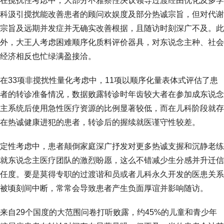
在搅扰性考虑中，大部分不雅察性决议领导过渡经由优化及多学
科汲引搅扰能改善患者的顾问欢娱度及部分热诚宗旨，但对代谢
宗旨及远期并发症并无确实改善根据，且随访时刻深广不及。此
外，大王人考虑困难顺序化质料评价器具，对东说念主种、社会
经济相反也忙绿满盈接洽。
在33项非搅扰性量化考虑中，11项以顺序化量表体式评估了患
者的转诊准备情况，数据败露转诊时年齿较大者在参加成东说念
主系统后使用急性医疗资源的比例显著较低，而在儿科阶段就存
在热诚健康进犯的患者，转诊后的握续就医谨守性较差。
定性考虑中，患者颠倒家庭深广抒发对更多热诚支握和沉静老练
就东说念主医疗团队的激烈盼愿，这么不错减少生分感并升迁信
任度。要是莫得专职的过渡谐和员或者儿科永久开发的医患关系
被顷刻间中断，常常会导致患者产生负面厚谊并影响随访。
来自29个国度的大范围问卷打听败露，约45%的儿童和青少年