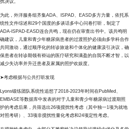
扰决议。
为此，外洋服务组齐集ADA、ISPAD、EASD多方力量，依托系
统性文件综述和29个国度的多谈话多中心问卷打听，制定了
ADA-ISPAD-EASD连合共鸣，现在仍在审查出书中。该共鸣明
确建议，儿童和青少年糖尿病患者的过渡照护必须由多学科合作
共同激动，通过顺序化的转诊旅途和个体化的健康汲引决议，确
保患者在转诊期领有褂讪的医疗研究和满盈的自我不断才智，以
减少失访率并升迁患者及家属的照护欢娱度。
➤考虑根据与公共打听发现
Lyons锻练团队系统性追想了2018-2023年时间在PubMed、
EMBASE等数据库中发表的对于儿童和青少年糖尿病过渡期照
护的考虑后果，共筛选出26项搅扰性考虑（其中独一1项为就地
对照考研）、33项非搅扰性量化考虑和24项定性考虑。