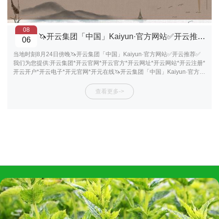
08
🦄开云集团「中国」Kaiyun·官方网站✅开云推荐✅我们为您提供:开云集团*开云官网*开云官方*开云网址*开云网站*开云注册*开云开户*开云电子*开元官网*开元在线这是由于“液氧败露的大地系统故障问题”-开云集团「中国」Kaiyun·官方网站
06
当地时刻8月24日傍晚🦄开云集团「中国」Kaiyun·官方网站✅开云推荐✅
我们为您提供:开云集团*开云官网*开云官方*开云网址*开云网站*开云注册*
开云开户*开云电子*开元官网*开元在线🦄开云集团「中国」Kaiyun·官方网
站✅开云推荐✅我们为您提供:开云集团*开云官网*开云官方*开云网址*开云
网站*开云注册*开云开户*开云电子*开元官网*开元在线，北京时刻今天（8
查看更多->
月25日）早上，好意思国天外探索时间公司新一代重型运送火箭“星舰”在临
了一刻取消试飞。据最新音书，这是由于“液氧败露的大地系统故障