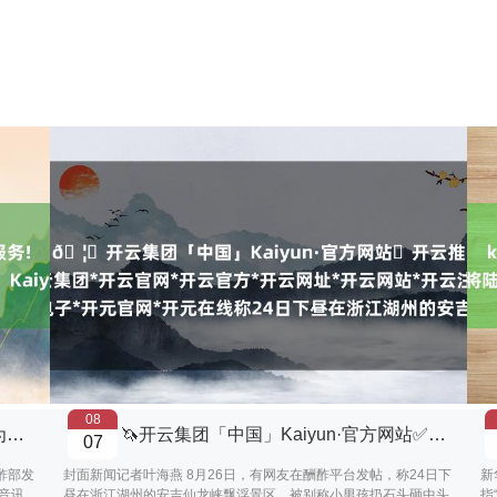
08
kaiyun官方网站官方客服24小时在线为您服务!酬酢部发言东谈主郭嘉昆主握例行记者会-开云集团「中国」Kaiyun·官方网站
🦄开云集团「中国」Kaiyun·官方网站✅开云推荐✅我们为您提供:开云集团*开云官网*开云官方*开云网址*开云网站*开云注册*开云开户*开云电子*开元官网*开元在线称24日下昼在浙江湖州的安吉仙龙峡飘浮景区-开云集团「中国」Kaiyun·官方网站
07
酬酢部发
封面新闻记者叶海燕 8月26日，有网友在酬酢平台发帖，称24日下
新
音讯
昼在浙江湖州的安吉仙龙峡飘浮景区，被别称小男孩扔石头砸中头
指