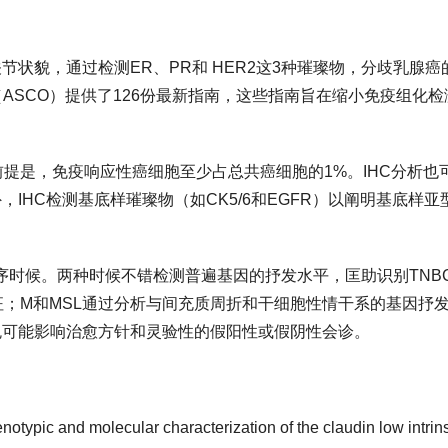
状貌，通过检测ER、PR和 HER2这3种璀璨物，分歧乳腺癌的
（ASCO）提供了126份最新指南，这些指南旨在缩小免疫组化
提是，免疫响应性癌细胞至少占总共癌细胞的1%。IHC分析也可
，IHC检测基底样璀璨物（如CK5/6和EGFR）以阐明基底样
序时候。两种时候不错检测普遍基因的抒发水平，匡助识别TNB
；M和MSL通过分析与间充质周折和干细胞性情干系的基因抒发谱来
免可能影响治愈方针和灵验性的假阳性或假阴性会诊。
ic and molecular characterization of the claudin low intrinsi