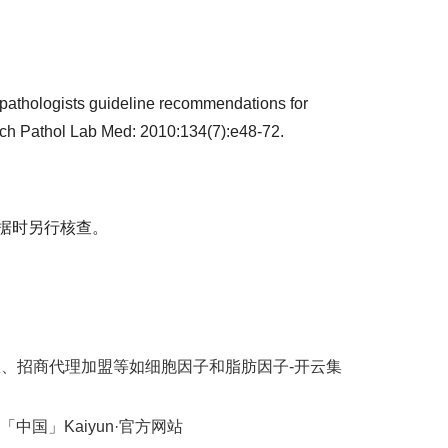
athologists guideline recommendations for
rch Pathol Lab Med: 2010:134(7):e48-72.
据时另行核查。
息、招商代理加盟等如细胞因子和脂肪因子-开云集
中国」Kaiyun·官方网站