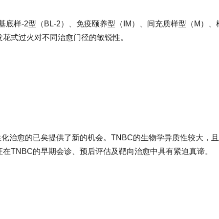
）、基底样-2型（BL-2）、免疫颐养型（IM）、间充质样型（M）
发花式过火对不同治愈门径的敏锐性。
性化治愈的已矣提供了新的机会。TNBC的生物学异质性较大，且
在TNBC的早期会诊、预后评估及靶向治愈中具有紧迫真谛。