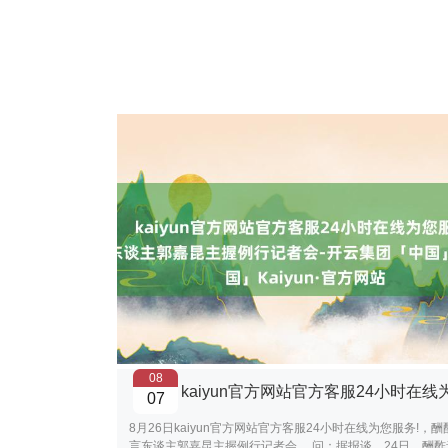
08
07
8月26日kaiyun官方网站官方客服24小时在线为您服务!，
言东谈主郭嘉昆主握例行记者会。 问：据报谈，24日，酬酢