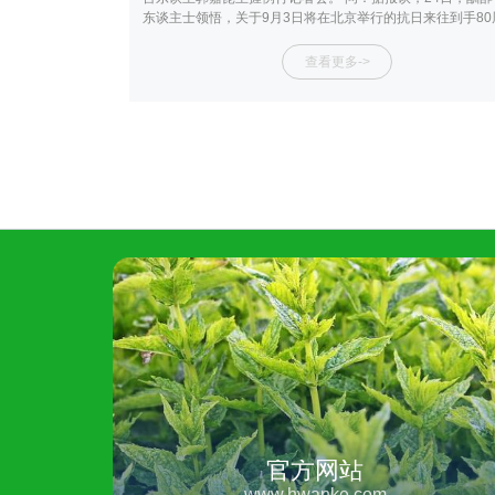
东谈主士领悟，关于9月3日将在北京举行的抗日来往到手80
首活动及校阅庆典，日本政府已通过酬酢渠谈命令欧洲及亚
不要过问。日本通过驻外大使馆等向列国称，这次中国的活
查看更多->
聚焦历史、反日色调油腻，命令列国严慎探求。中方对此有
摘？ 答：中方提神到上述音讯，已向日方建议严肃交涉，条
澄澈。 中国政府无垠回首中国东谈主民抗日来往暨寰宇反法
往到手80周年
官方网站
www.hwanke.com